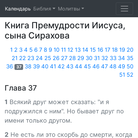
Календарь
Библия
Молитвы
Книга Премудрости Иисуса,
сына Сирахова
1
2
3
4
5
6
7
8
9
10
11
12
13
14
15
16
17
18
19
20
21
22
23
24
25
26
27
28
29
30
31
32
33
34
35
36
38
39
40
41
42
43
44
45
46
47
48
49
50
37
51
52
Глава 37
1
Всякий друг может сказать: "и я
подружился с ним". Но бывает друг по
имени только другом.
2
Не есть ли это скорбь до смерти, когда