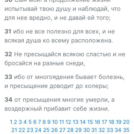
испытывай твою душу и наблюдай, что
для нее вредно, и не давай ей того;
31
ибо не все полезно для всех, и не
всякая душа ко всему расположена.
32
Не пресыщайся всякою сластью и не
бросайся на разные снеди,
33
ибо от многоядения бывает болезнь,
и пресыщение доводит до холеры;
34
от пресыщения многие умерли, а
воздержный прибавит себе жизни.
1
2
3
4
5
6
7
8
9
10
11
12
13
14
15
16
17
18
19
20
21
22
23
24
25
26
27
28
29
30
31
32
33
34
35