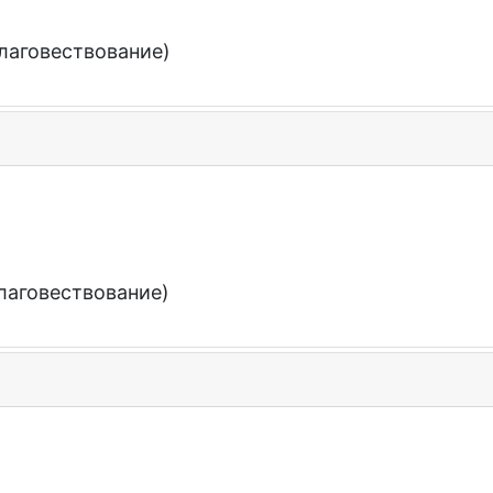
лаговествование)
лаговествование)