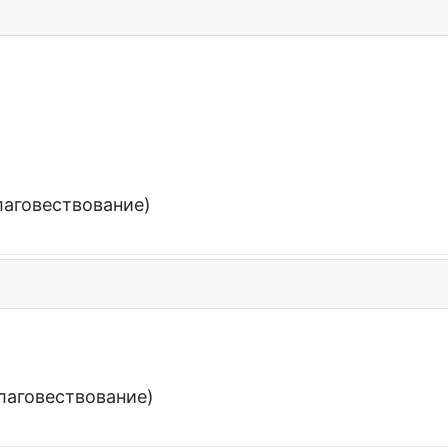
лаговествование)
лаговествование)