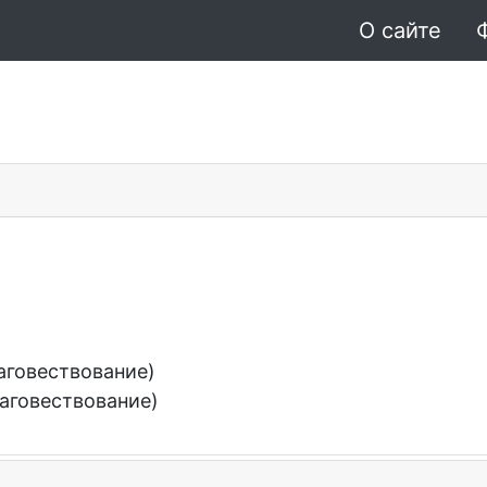
О сайте
аговествование)
аговествование)