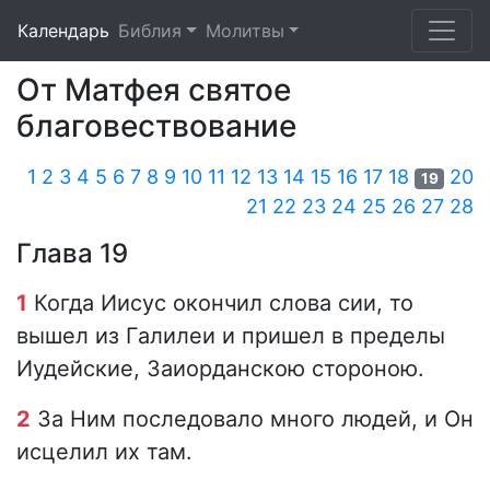
Календарь
Библия
Молитвы
От Матфея святое
благовествование
1
2
3
4
5
6
7
8
9
10
11
12
13
14
15
16
17
18
20
19
21
22
23
24
25
26
27
28
Глава 19
1
Когда Иисус окончил слова сии, то
вышел из Галилеи и пришел в пределы
Иудейские, Заиорданскою стороною.
2
За Ним последовало много людей, и Он
исцелил их там.