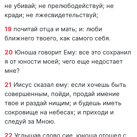
не убивай; не прелюбодействуй; не
кради; не лжесвидетельствуй;
19
почитай отца и мать; и: люби
ближнего твоего, как самого себя.
20
Юноша говорит Ему: все это сохранил
я от юности моей; чего еще недостает
мне?
21
Иисус сказал ему: если хочешь быть
совершенным, пойди, продай имение
твое и раздай нищим; и будешь иметь
сокровище на небесах; и приходи и
следуй за Мною.
22
Услышав слово сие, юноша отошел с