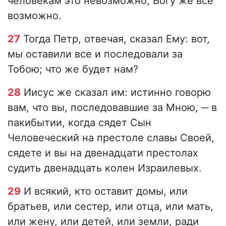
человекам это невозможно, Богу же все
возможно.
27
Тогда Петр, отвечая, сказал Ему: вот,
мы оставили все и последовали за
Тобою; что же будет нам?
28
Иисус же сказал им: истинно говорю
вам, что вы, последовавшие за Мною,
─
в
пакибытии, когда сядет Сын
Человеческий на престоле славы Своей,
сядете и вы на двенадцати престолах
судить двенадцать колен Израилевых.
29
И всякий, кто оставит домы, или
братьев, или сестер, или отца, или мать,
или жену, или детей, или земли, ради