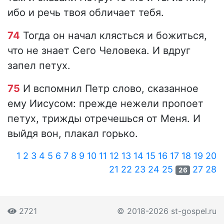
ибо и речь твоя обличает тебя.
74
Тогда он начал клясться и божиться,
что не знает Сего Человека. И вдруг
запел петух.
75
И вспомнил Петр слово, сказанное
ему Иисусом: прежде нежели пропоет
петух, трижды отречешься от Меня. И
выйдя вон, плакал горько.
1
2
3
4
5
6
7
8
9
10
11
12
13
14
15
16
17
18
19
20
21
22
23
24
25
27
28
26
2721
© 2018-2026 st-gospel.ru