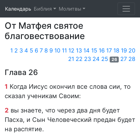
Календарь
Библия
Молитвы
От Матфея святое
благовествование
1
2
3
4
5
6
7
8
9
10
11
12
13
14
15
16
17
18
19
20
21
22
23
24
25
27
28
26
Глава 26
1
Когда Иисус окончил все слова сии, то
сказал ученикам Своим:
2
вы знаете, что через два дня будет
Пасха, и Сын Человеческий предан будет
на распятие.