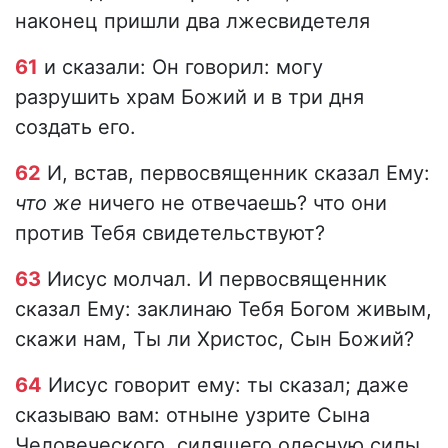
наконец пришли два лжесвидетеля
61
и сказали: Он говорил: могу
разрушить храм Божий и в три дня
создать его.
62
И, встав, первосвященник сказал Ему:
что
же
ничего не отвечаешь? что они
против Тебя свидетельствуют?
63
Иисус молчал. И первосвященник
сказал Ему: заклинаю Тебя Богом живым,
скажи нам, Ты ли Христос, Сын Божий?
64
Иисус говорит ему: ты сказал; даже
сказываю вам: отныне узрите Сына
Человеческого, сидящего одесную силы