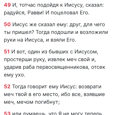
49
И, тотчас подойдя к Иисусу, сказал:
радуйся, Равви! И поцеловал Его.
50
Иисус же сказал ему: друг, для чего
ты пришел? Тогда подошли и возложили
руки на Иисуса, и взяли Его.
51
И вот, один из бывших с Иисусом,
простерши руку, извлек меч свой и,
ударив раба первосвященникова, отсек
ему ухо.
52
Тогда говорит ему Иисус: возврати
меч твой в его место, ибо все, взявшие
меч, мечом погибнут;
53
или думаешь, что Я не могу теперь