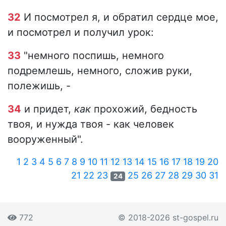
32
И посмотрел я, и обратил сердце мое,
и посмотрел и получил урок:
33
"немного поспишь, немного
подремлешь, немного, сложив руки,
полежишь, -
34
и придет,
как
прохожий, бедность
твоя, и нужда твоя - как человек
вооруженный".
1
2
3
4
5
6
7
8
9
10
11
12
13
14
15
16
17
18
19
20
21
22
23
25
26
27
28
29
30
31
24
772
© 2018-2026 st-gospel.ru