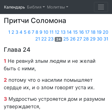
Календарь
Библия
Молитвы
Притчи Соломона
1
2
3
4
5
6
7
8
9
10
11
12
13
14
15
16
17
18
19
20
21
22
23
25
26
27
28
29
30
31
24
Глава 24
1
Не ревнуй злым людям и не желай
быть с ними,
2
потому что о насилии помышляет
сердце их, и о злом говорят уста их.
3
Мудростью устрояется дом и разумом
утверждается,