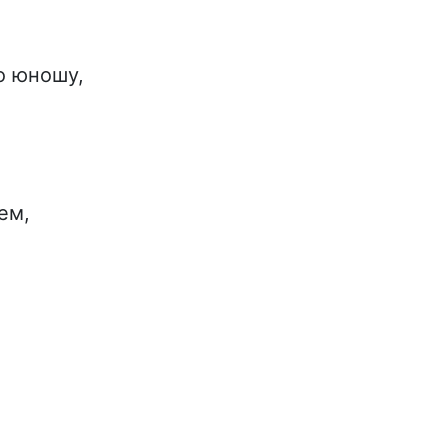
о юношу,
ем,