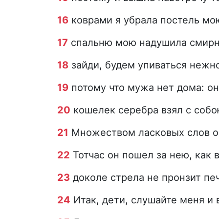
16
коврами я убрала постель мо
17
спальню мою надушила смирн
18
зайди, будем упиваться нежн
19
потому что мужа нет дома: он
20
кошелек серебра взял с собо
21
Множеством ласковых слов она
22
Тотчас он пошел за нею, как во
23
доколе стрела не пронзит пече
24
Итак, дети, слушайте меня и 