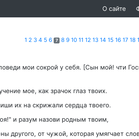
О сайте
1
2
3
4
5
6
8
9
10
11
12
13
14
15
16
17
18
7
оведи мои сокрой у себя. [Сын мой! чти Гос
чение мое, как зрачок глаз твоих.
иши их на скрижали сердца твоего.
оя!" и разум назови родным твоим,
ны другого, от чужой, которая умягчает слов