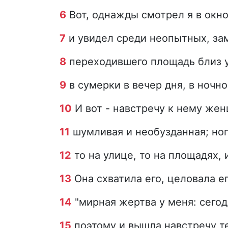
6
Вот, однажды смотрел я в окно
7
и увидел среди неопытных, з
8
переходившего площадь близ уг
9
в сумерки в вечер дня, в ночно
10
И вот - навстречу к нему жен
11
шумливая и необузданная; ног
12
то на улице, то на площадях, 
13
Она схватила его, целовала е
14
"мирная жертва у меня: сегод
15
поэтому и вышла навстречу теб