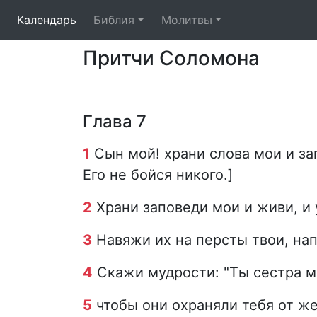
Календарь
Библия
Молитвы
Притчи Соломона
Глава 7
1
Сын мой! храни слова мои и зап
Его не бойся никого.]
2
Храни заповеди мои и живи, и у
3
Навяжи их на персты твои, нап
4
Скажи мудрости: "Ты сестра м
5
чтобы они охраняли тебя от же