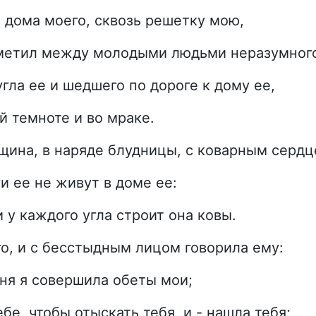
 дома моего, сквозь решетку мою,
аметил между молодыми людьми неразумног
ла ее и шедшего по дороге к дому ее,
й темноте и во мраке.
щина, в наряде блудницы, с коварным сердц
и ее не живут в доме ее:
и у каждого угла строит она ковы.
го, и с бесстыдным лицом говорила ему:
ня я совершила обеты мои;
е, чтобы отыскать тебя, и - нашла тебя;