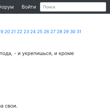
Форум
Войти
19
20
21
22
23
24
25
26
27
28
29
30
31
пода, - и укрепишься, и кроме
а свои.